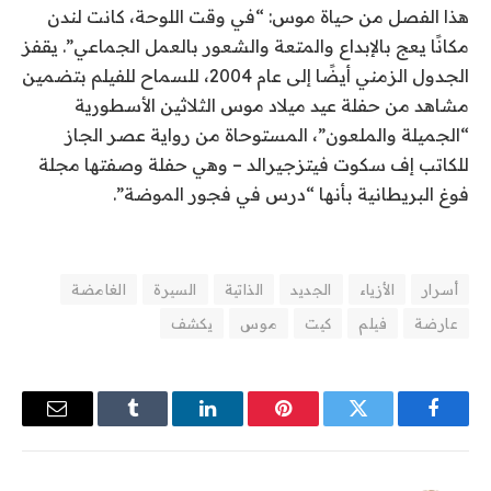
هذا الفصل من حياة موس: “في وقت اللوحة، كانت لندن
مكانًا يعج بالإبداع والمتعة والشعور بالعمل الجماعي”. يقفز
الجدول الزمني أيضًا إلى عام 2004، للسماح للفيلم بتضمين
مشاهد من حفلة عيد ميلاد موس الثلاثين الأسطورية
“الجميلة والملعون”، المستوحاة من رواية عصر الجاز
للكاتب إف سكوت فيتزجيرالد – وهي حفلة وصفتها مجلة
فوغ البريطانية بأنها “درس في فجور الموضة”.
أسرار
الأزياء
الجديد
الذاتية
السيرة
الغامضة
عارضة
فيلم
كيت
موس
يكشف
فيسبوك
تويتر
بينتيريست
لينكدإن
Tumblr
البريد
الإلكترو