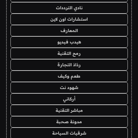
نادي الترددات
استشارات اون لاين
المعارف
هيدب فيديو
رمح التقنية
رذاذ التجارة
طعم وكيف
شهود نت
أركاني
مباشر التقنية
مدونة صحبة
شرقيات السياحة