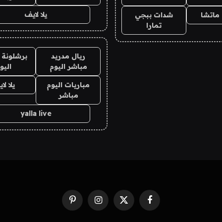
يلا لايف
ماتشا
شدات ببجي
تمارا
ريال مدريد
برشلونة 
مباشر اليوم
اليو
مباريات اليوم
يلا لا
مباشر
yalla live
فيسبوك
X
الانستغرام
بينتيريست
(Twitter)