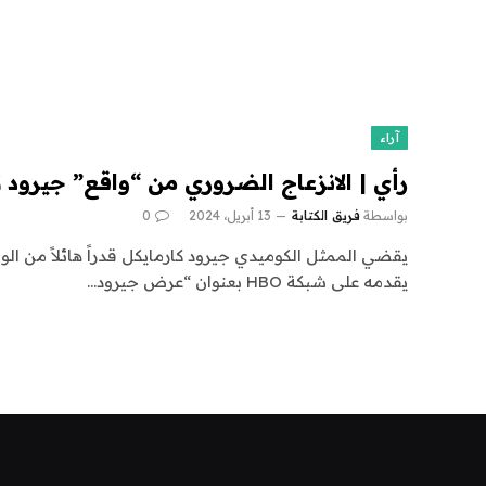
آراء
رأي | الانزعاج الضروري من “واقع” جيرود 
بواسطة
فريق الكتابة
13 أبريل، 2024
0
يقضي الممثل الكوميدي جيرود كارمايكل قدراً هائلاً من ا
يقدمه على شبكة HBO بعنوان “عرض جيرود…