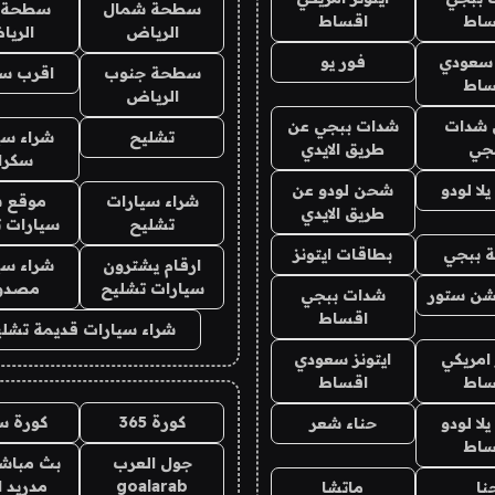
سطحة شمال
سطحة 
ساط
اقساط
الرياض
الري
 سعودي
فور يو
سطحة جنوب
اقرب س
ساط
الرياض
شدات
شدات ببجي عن
تشليح
شراء سي
جي
طريق الايدي
سكرا
ا لودو
شحن لودو عن
شراء سيارات
موقع ش
طريق الايدي
تشليح
سيارات 
 ببجي
بطاقات ايتونز
ارقام يشترون
شراء سي
سيارات تشليح
مصدو
شن ستور
شدات ببجي
اقساط
شراء سيارات قديمة تشلي
 امريكي
ايتونز سعودي
ساط
اقساط
كورة 365
كورة س
ا لودو
حناء شعر
ساط
جول العرب
بث مباشر
goalarab
مدريد ا
نا
ماتشا