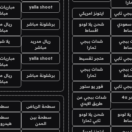
ارا
yalla shoot
مباريات 
جي تابي
ايتونز امريكي
مباش
 سعودي
شحن يلا لودو
برشلونة مباشر
ريال م
ساط
اقساط
مباش
 ببجي
شدات ببجي
ريال مدريد
يلا ش
ساط
تمارا
مباشر
جي تابي
متجر تقسيط
yalla shoot
مباريات 
مباش
 ببجي
شدات ببجي
ساط
تمارا
برشلونة مباشر
ريال م
مباش
جي تابي
فور يو ستور
4u
شدات ببجي عن
طريق الايدي
سطحة الرياض
سطح
ا لودو
شحن يلا لودو
سطحة بين
سطح
ساط
تابي تمارا
المدن
هيدرو
 ببجي
ايتونز امريكي