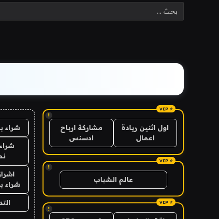
!
شراء ب
اول اثنين ريادة
مشاركة ارباح
اعمال
ادسنس
شراء 
نص
!
اشراق
عالم الشباب
شراء با
الت
!