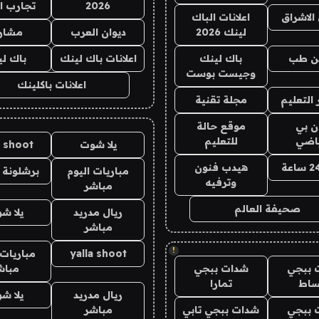
2026
تجارب ا
الاشراق
اعلانات الباك
لينك 2026
ديوان العرب
مشار
ن طب
باك لينك
اعلانات باك لينك
باك ل
وجيست بوست
اعلانات باكلينك
التعليم
مجلة تقنية
ان بي
موقع حالة
ياضي
للتعليم
يلا شوت
a shoot
هيدب فنون
مباريات اليوم
برشلونة 
وترفيه
مباشر
صحيفة العالم
ريال مدريد
يلا ش
مباشر
!
yalla shoot
مباريات 
 ببجي
شدات ببجي
مباش
ساط
تمارا
ريال مدريد
يلا ش
 ببجي
شدات ببجي تابي
مباشر