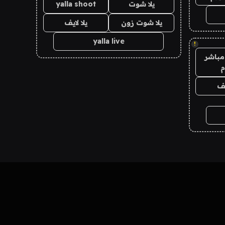
يلا شوت
yalla shoot
يلا شوت زون
يلا لايف
yalla live
!
مباشر
م
يف