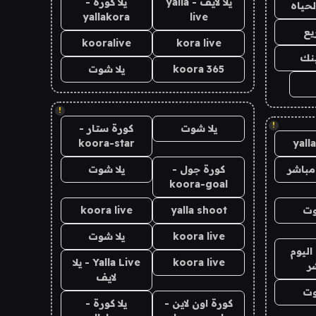
يلا لايف - yalla
يلا كورة -
لحياه
yallakora
live
يع
kooralive
kora live
ينك
koora 365
يلا شوت
!
!
يلا شوت
كورة ستار -
koora-star
yall
مباشر
كورة جول -
يلا شوت
koora-goal
وت
yalla shoot
koora live
koora live
يلا شوت
اليوم
koora live
Yalla Live - يلا
ر
لايف
وت
كورة اون لاين -
يلا كورة -