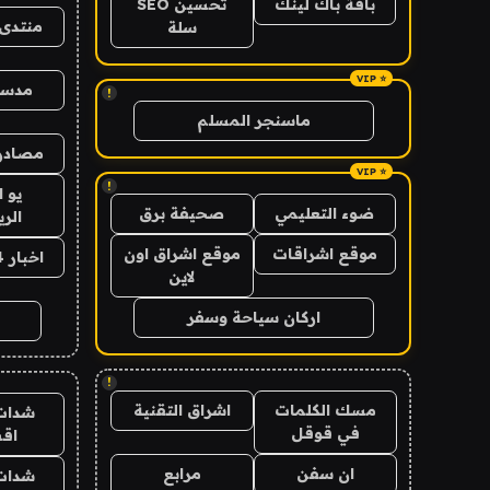
باقة باك لينك
تحسين SEO
منتدى 
سلة
مدس
!
ماسنجر المسلم
مصادر 
!
يو 
ضوء التعليمي
صحيفة برق
الر
موقع اشراقات
موقع اشراق اون
اخبار 24 ساعة
لاين
اركان سياحة وسفر
!
مسك الكلمات
اشراق التقنية
شدات
في قوقل
اق
ان سفن
مرابع
شدات