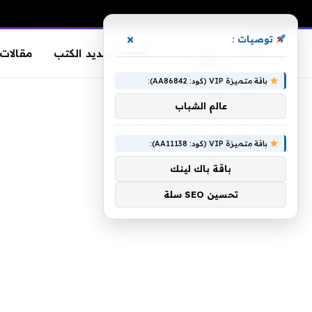
×
توصيات :
آراء
جديد الكتب
مقالات 
باقة متميزة VIP (كود: AA86842):
الرئيسية
»
الانزعاج
عالم الشباب
الانزعاج
باقة متميزة VIP (كود: AA11138):
باقة باك لينك
تحسين SEO سلة