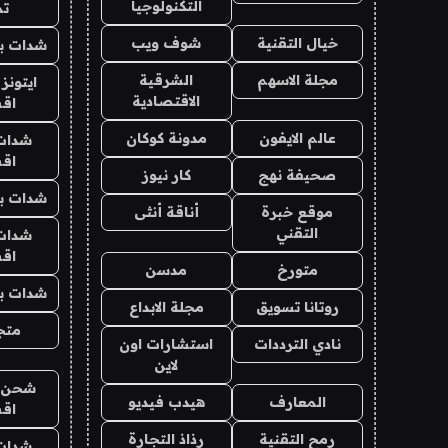
التكنولوجيا
تم
خيال التقنية
شوف ويب
شدات بب
مجلة الاسهم
الشرقية
ايتونز
الاقتصادية
اق
عالم الايفون
مدونة كوكان
شدات
اق
صحيفة نهج
كار نيوز
شدات بب
موقع خبرة
أناقة أنثى
التقني
شدات
اق
متورخ
مدسن
شدات بب
روتانا تسويق
مجلة الابداع
متجر 
نادي الترددات
استشارات اون
لاين
شحن يل
المعارف
هيدب فيديو
اق
رمح التقنية
رذاذ التجارة
شدات