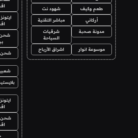
اق
طعم وكيف
شهود نت
ايتونز
أركاني
مباشر التقنية
اق
مدونة صحبة
شرقيات
شحن 
السياحة
بب
موسوعة انوار
اشراق الأرباح
شحن يل
شعبية
بلايستي
ايتونز
اق
شحن يل
اق
ح