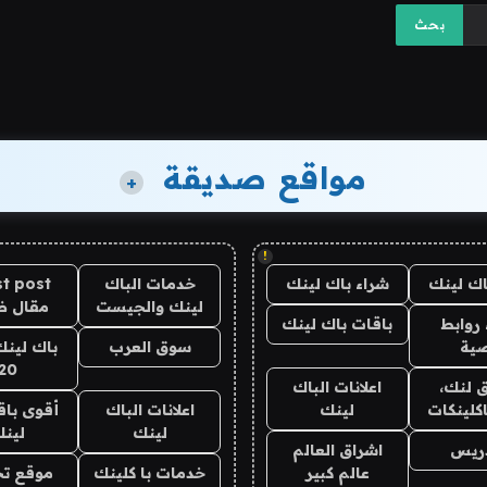
مواقع صديقة
+
!
اك لينك
شراء باك لينك
خدمات الباك
t post
لينك والجيست
مقال 
روابط
باقات باك لينك
ية
سوق العرب
باك لينك
20
 لنك،
اعلانات الباك
كلينكات
لينك
اعلانات الباك
أقوى باق
لينك
لين
دريس
اشراق العالم
عالم كبير
خدمات با كلينك
موقع تج