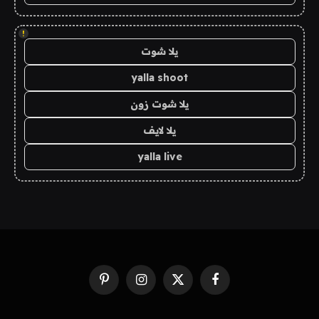
!
يلا شوت
yalla shoot
يلا شوت زون
يلا لايف
yalla live
فيسبوك
X
الانستغرام
بينتيريست
(Twitter)