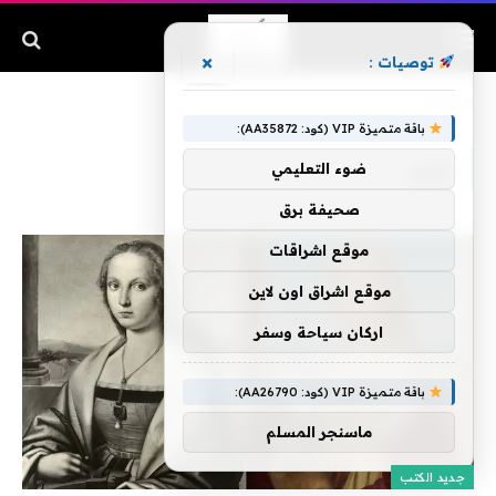
×
توصيات :
الرئيسية
»
تبدو
باقة متميزة VIP (كود: AA35872):
تبدو
ضوء التعليمي
صحيفة برق
موقع اشراقات
موقع اشراق اون لاين
اركان سياحة وسفر
باقة متميزة VIP (كود: AA26790):
ماسنجر المسلم
جديد الكتب